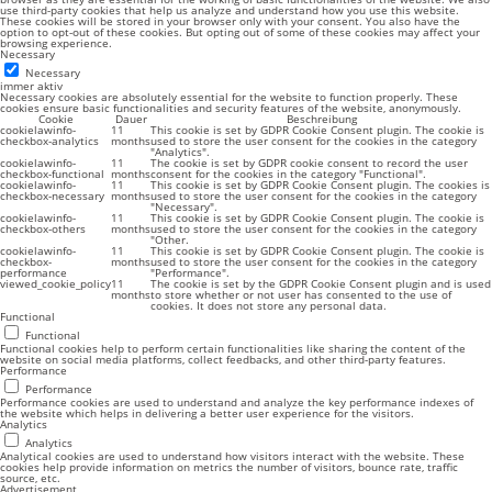
use third-party cookies that help us analyze and understand how you use this website.
These cookies will be stored in your browser only with your consent. You also have the
option to opt-out of these cookies. But opting out of some of these cookies may affect your
browsing experience.
Necessary
Necessary
immer aktiv
Necessary cookies are absolutely essential for the website to function properly. These
cookies ensure basic functionalities and security features of the website, anonymously.
Cookie
Dauer
Beschreibung
cookielawinfo-
11
This cookie is set by GDPR Cookie Consent plugin. The cookie is
checkbox-analytics
months
used to store the user consent for the cookies in the category
"Analytics".
cookielawinfo-
11
The cookie is set by GDPR cookie consent to record the user
checkbox-functional
months
consent for the cookies in the category "Functional".
cookielawinfo-
11
This cookie is set by GDPR Cookie Consent plugin. The cookies is
checkbox-necessary
months
used to store the user consent for the cookies in the category
"Necessary".
cookielawinfo-
11
This cookie is set by GDPR Cookie Consent plugin. The cookie is
checkbox-others
months
used to store the user consent for the cookies in the category
"Other.
cookielawinfo-
11
This cookie is set by GDPR Cookie Consent plugin. The cookie is
checkbox-
months
used to store the user consent for the cookies in the category
performance
"Performance".
viewed_cookie_policy
11
The cookie is set by the GDPR Cookie Consent plugin and is used
months
to store whether or not user has consented to the use of
cookies. It does not store any personal data.
Functional
Functional
Functional cookies help to perform certain functionalities like sharing the content of the
website on social media platforms, collect feedbacks, and other third-party features.
Performance
Performance
Performance cookies are used to understand and analyze the key performance indexes of
the website which helps in delivering a better user experience for the visitors.
Analytics
Analytics
Analytical cookies are used to understand how visitors interact with the website. These
cookies help provide information on metrics the number of visitors, bounce rate, traffic
source, etc.
Advertisement