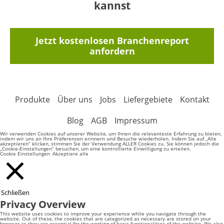
kannst
Jetzt kostenlosen Branchenreport
anfordern
Produkte
Über uns
Jobs
Liefergebiete
Kontakt
Blog
AGB
Impressum
Wir verwenden Cookies auf unserer Website, um Ihnen die relevanteste Erfahrung zu bieten,
indem wir uns an Ihre Präferenzen erinnern und Besuche wiederholen. Indem Sie auf „Alle
akzeptieren“ klicken, stimmen Sie der Verwendung ALLER Cookies zu. Sie können jedoch die
„Cookie-Einstellungen“ besuchen, um eine kontrollierte Einwilligung zu erteilen.
Cookie Einstellungen
Akzeptiere alle
Schließen
Privacy Overview
This website uses cookies to improve your experience while you navigate through the
website. Out of these, the cookies that are categorized as necessary are stored on your
browser as they are essential for the working of basic functionalities of the website. We also